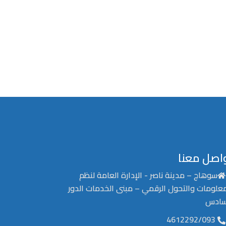
اصل معنا
سوهاج – مدينة ناصر - الإدارة العامة لنظم
معلومات والتحول الرقمي – مبنى الخدمات الدور
سادس
4612292/093