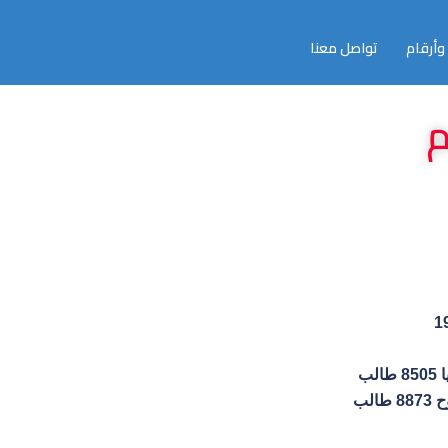
وأرقام
تواصل معنا
م
ب
لب