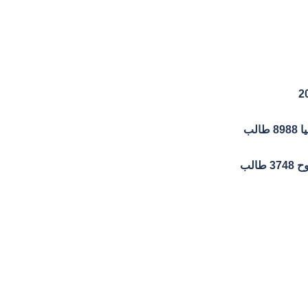
لب
الب