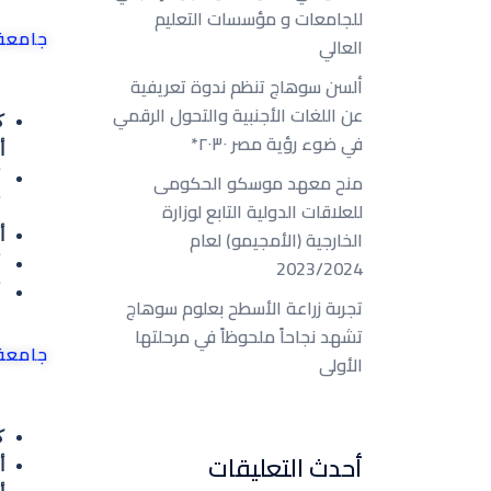
للجامعات و مؤسسات التعليم
جامعة سو
العالي
ألسن سوهاج تنظم ندوة تعريفية
عن اللغات الأجنبية والتحول الرقمي
كل
في ضوء رؤية مصر ٢٠٣٠*
أع
منح معهد موسكو الحكومى
أ
للعلاقات الدولية التابع لوزارة
أ
الخارجية (الأمجيمو) لعام
أ
2023/2024
أ
أ
تجربة زراعة الأسطح بعلوم سوهاج
تشهد نجاحاً ملحوظاً في مرحلتها
جامعة سو
الأولى
كل
أحدث التعليقات
أ