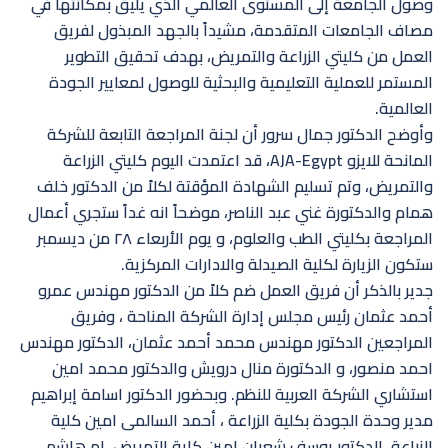
وصول الجامعة إلى المستوى العالمي الذي يليق بمكانتها في
مصاف الجامعات المتقدمة، مشيداً بالجهد المبذول لفريق
العمل من كليتي الزراعة والتمريض، بهدف تحقيق التطوير
المستمر للعملية التعليمية والبحثية للوصول لمعايير الجودة
العالمية.
وأوضح الدكتور جمال سرور أن لجنة المراجعة التابعة للشركة
المانحة للايزو AJA-Egypt، قد اعتمدت اليوم كليتي الزراعة
والتمريض، وتم تسليم الشهادة المؤقتة لكلاً من الدكتور خلف
همام والدكتورة غني عبد الناصر، موضحاً انه غداً ستجري أعمال
المراجعة بكليتي الطب والعلوم، و يوم الأربعاء ٢٨ من ديسمبر
ستكون الزيارة لكلية الصيدلة والادارات المركزية.
جدير بالذكر أن فريق العمل ضم كلاً من الدكتور مهندس عمرو
أحمد عثمان رئيس مجلس إدارة الشركة المناحة ، وفريق
المراجعين الدكتور مهندس محمد أحمد عثمان، الدكتور مهندس
احمد منصور، و الدكتورة منال درويش والدكتور محمد امين
استشاري الشركة العربية للنظم. وبحضور الدكتور اسامة إبراهيم
مدير وحدة الجودة بكلية الزراعة ، أحمد السالمى امين كلية
الزراعة، الدكتور يوسف شعبان امين كلية التمريض، ام هاشم