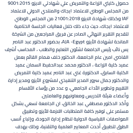
حصول كليتي الزراعة والتمريض علي شهادتي الايزو 9001:2015
من المجلس الوطني للاعتماد ايجاك والمنتدي الدولي للاعتماد
IAF وكذلك شهادة الايزو 21001:2018 من المجلس الوطني
للاعتماد ايجاك، حيث جاء ذلك خلال فعاليات الجلسة الختامية
لتقديم التقرير النهائي الصادر عن فريق المراجعين من الشركة
المانحة لشهادة الأيزو AJA -Egypt، بحضور الدكتور عبد الناصر
يس نائب رئيس الجامعة لشئون التعليم والطلاب ، المحاسب أشرف
القاضي امين عام الجامعة، الدكتور خلف همام القائم بعمل
عميد كلية الزراعة ، الدكتور محمد عبدالحفيظ السمان عميد
الكلية السابق، الدكتورة غني عبد الناصر عميد كلية التمريض
والدكتور جمال سرور المدير التنفيذي لمشروع الأيزو ومدير إدارة
التقييم وتطوير الأداء الجامعي، و عدد من رؤساء الأقسام
وأعضاء هيئة التدريس ومعاونيهم والعاملين.
وأكد الدكتور مصطفي عبد الخالق، ان الجامعة تسعي بشكل
مستمر على توفير كافة المتطلبات اللازمة للأيزو وتطبيق
المواصفات القياسية الدولية لنظام إدارة الجودة، وإتباع أنسب
الطرق لتطبيق أحدث المعايير العلمية والتقنية، وذلك بهدف